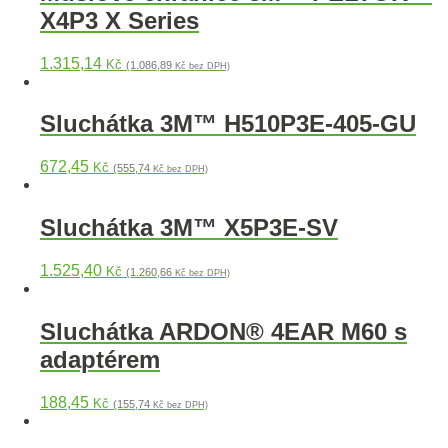
X4P3 X Series
1.315,14
Kč
(1.086,89
Kč bez DPH)
Sluchátka 3M™ H510P3E-405-GU
672,45
Kč
(555,74
Kč bez DPH)
Sluchátka 3M™ X5P3E-SV
1.525,40
Kč
(1.260,66
Kč bez DPH)
Sluchátka ARDON® 4EAR M60 s
adaptérem
188,45
Kč
(155,74
Kč bez DPH)