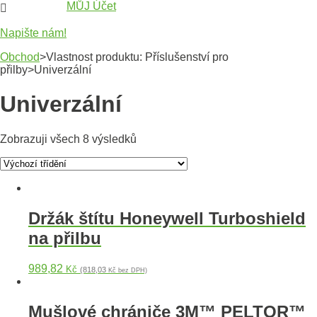
MŮJ Účet

Napište nám!
Obchod
>Vlastnost produktu: Příslušenství pro
přilby>Univerzální
Univerzální
Zobrazuji všech 8 výsledků
Držák štítu Honeywell Turboshield
na přilbu
989,82
Kč
(818,03
Kč bez DPH)
Mušlové chrániče 3M™ PELTOR™