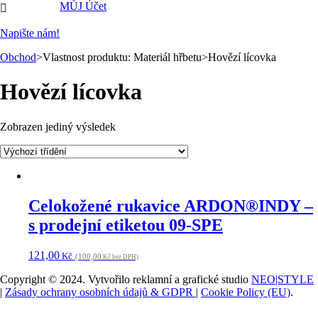
MŮJ Účet

Napište nám!
Obchod
>Vlastnost produktu: Materiál hřbetu>Hovězí lícovka
Hovězí lícovka
Zobrazen jediný výsledek
Celokožené rukavice ARDON®INDY –
s prodejní etiketou 09-SPE
121,00
Kč
(100,00
Kč bez DPH)
Copyright © 2024. Vytvořilo reklamní a grafické studio
NEO|STYLE
|
Zásady ochrany osobních údajů & GDPR
|
Cookie Policy (EU)
.