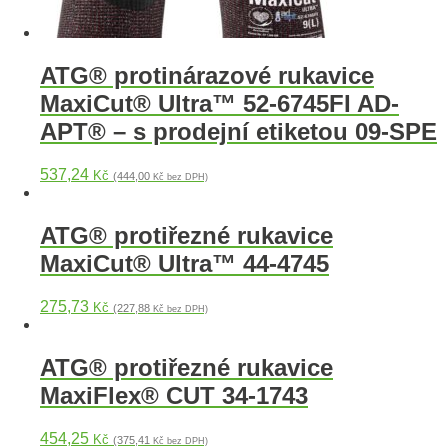
ATG® protinárazové rukavice
MaxiCut® Ultra™ 52-6745FI AD-
APT® – s prodejní etiketou 09-SPE
537,24
Kč
(444,00
Kč bez DPH)
ATG® protiřezné rukavice
MaxiCut® Ultra™ 44-4745
275,73
Kč
(227,88
Kč bez DPH)
ATG® protiřezné rukavice
MaxiFlex® CUT 34-1743
454,25
Kč
(375,41
Kč bez DPH)