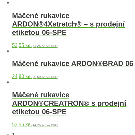
Máčené rukavice
ARDON®4Xstretch® – s prodejní
etiketou 06-SPE
53,55
Kč
(44,26
Kč bez DPH)
Máčené rukavice ARDON®BRAD 06
24,80
Kč
(20,50
Kč bez DPH)
Máčené rukavice
ARDON®CREATRON® s prodejní
etiketou 06-SPE
53,56
Kč
(44,26
Kč bez DPH)
1