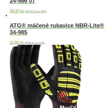
24-986 07
76,37
Kč
(63,12
Kč bez DPH)
ATG® máčené rukavice NBR-Lite®
34-985
11,91
Kč
(9,84
Kč bez DPH)