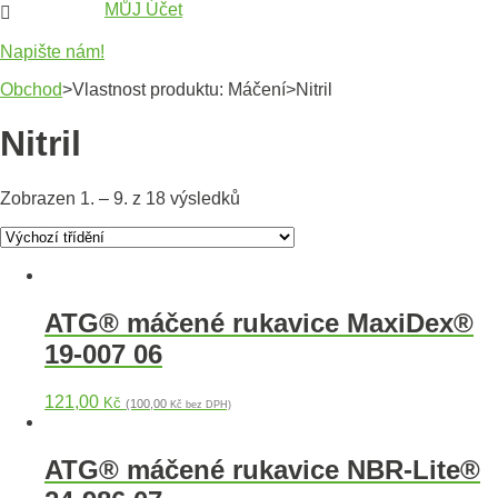
MŮJ Účet

Napište nám!
Obchod
>Vlastnost produktu: Máčení>Nitril
Nitril
Zobrazen 1. – 9. z 18 výsledků
ATG® máčené rukavice MaxiDex®
19-007 06
121,00
Kč
(100,00
Kč bez DPH)
ATG® máčené rukavice NBR-Lite®