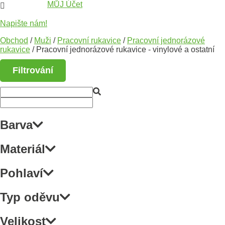
MŮJ Účet

Napište nám!
Obchod
/
Muži
/
Pracovní rukavice
/
Pracovní jednorázové
rukavice
/ Pracovní jednorázové rukavice - vinylové a ostatní
Filtrování
Barva
Materiál
Pohlaví
Typ oděvu
Velikost