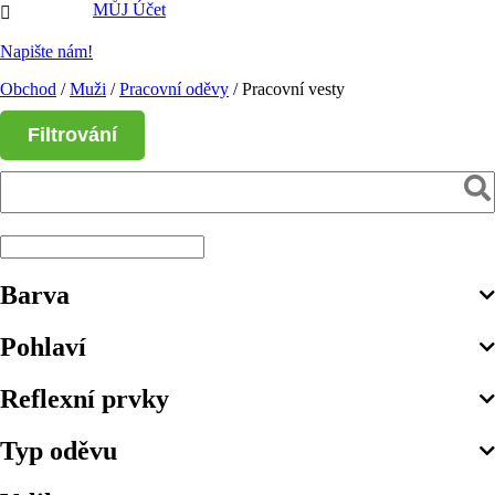
MŮJ Účet

Napište nám!
Obchod
/
Muži
/
Pracovní oděvy
/ Pracovní vesty
Filtrování
Barva
Pohlaví
Reflexní prvky
Typ oděvu