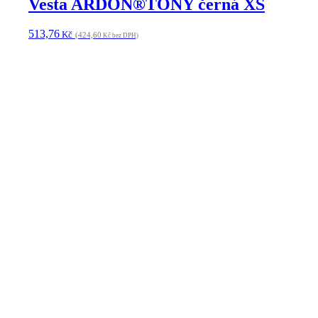
Vesta fleece ARDON®MARTIN modrá
S
524,03
Kč
(433,08
Kč bez DPH)