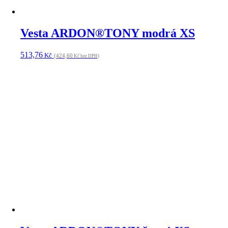
Softshellová vesta ARDON®SPIRIT
černá XS
493,93
Kč
(408,21
Kč bez DPH)
Vesta ARDON®SWEN modrá S
831,14
Kč
(686,89
Kč bez DPH)
Vesta ARDON®SWEN červená –
doprodej M
753,77
Kč
(622,95
Kč bez DPH)
Vesta ARDON®SWEN zelená –
DOPRODEJ 2XL
593,10
Kč
(490,17
Kč bez DPH)