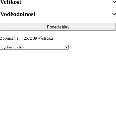
Velikost
Voděodolnost
Potvrdit filtry
Zobrazen 1. – 25. z 39 výsledků
Vesta ARDON®MAX modrá
DOPRODEJ S
575,25
Kč
(475,41
Kč bez DPH)
Vesta ARDON®TONY modrá XS
513,76
Kč
(424,60
Kč bez DPH)